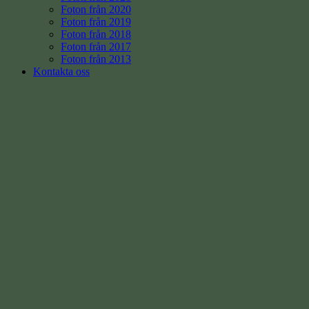
Foton från 2020
Foton från 2019
Foton från 2018
Foton från 2017
Foton från 2013
Kontakta oss
Konto
Användare
Logga ut
Registration
Personal Details
*
First Name