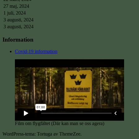
27 maj, 2024
1 juli, 2024
3 augusti, 2024
3 augusti, 2024
Information
Covid-19 information
Film om flygfältet (Där kan man se oss agera)
WordPress-tema: Tortuga av ThemeZee.