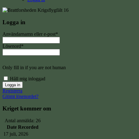
Logga in
Användarnamn eller e-post
*
Lösenord
*
Only fill in if you are not human
Håll mig inloggad
Registrera
Glömt lösenordet?
Kriget kommer om
Antal anmälda: 26
Date Recorded
17 juli, 2026